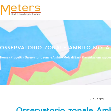
OSSERVATORIO ZONALE AMBITO MOLA D
Home
»
Progetti
»
Osservatorio zonale Ambito Mola di Bari- Presentazione rapport
In
EVENTI
Osservatorio zonale Amb