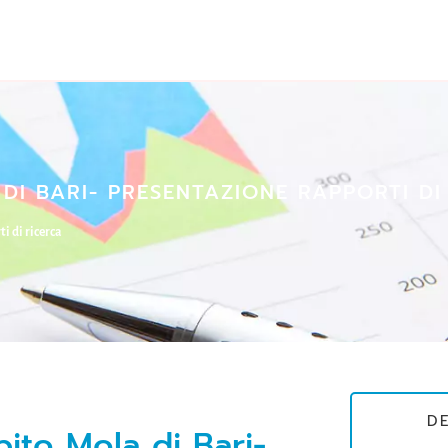
I BARI- PRESENTAZIONE RAPPORTI DI
i di ricerca
D
ito Mola di Bari-