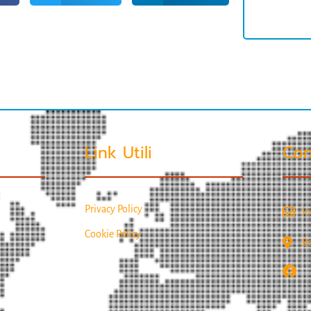
Link Utili
Con
Privacy Policy
in
Cookie Policy
Ba