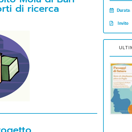
ti di ricerca
Durata
:
Invito
ULTI
rogetto