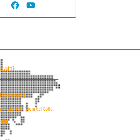
tatti
fo@meters.it
ri - Bitritto - Gioia del Colle