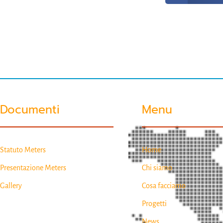
Documenti
Menu
Statuto Meters
Home
Presentazione Meters
Chi siamo
Gallery
Cosa facciamo
Progetti
News