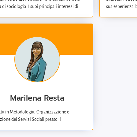
 di sociologia. I suoi principali interessi di
sua esperienza l
a riguardano il settore culturale, l’impegno
finanziaria come 
e le politiche giovanili, settore in cui
borsa e dell’uffi
mente lavora come funzionaria della Regione
redazione della R
. È vice-presidente dell’APS Meters – Studi e
“Prospettive, da
he per il sociale con la quale sperimenta
amministrativa i
 innovativi di ricerca, progettazione,
Meters nel 2007,
ione e comunicazione sociale. Negli ultimi
gestione budget d
ta approfondendo l’utilizzo dell’arte per la
amministrativa. 
rmazione personale e sociale.
Consorzio Mestie
dove si occupa d
rendicontazione e
Marilena Resta
ta in Metodologia, Organizzazione e
zione dei Servizi Sociali presso il
imento di Sociologia e Ricerca Sociale
niversità di Trento, dal 2016 si occupa di