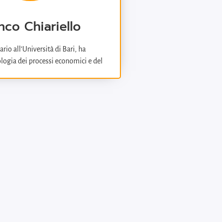
nco Chiariello
rio all’Università di Bari, ha
logia dei processi economici e del
ti, ambiente e globalizzazione” nel
Scienze Politiche. Laureatosi in
iversità di Trento, ha studiato alla
i ed è stato Visiting Fellow presso
à degli Stati Uniti.
ri e lezioni presso la McGill
ntreal e le Università di Belgrano e
enos Aires. È stato componente di
di ricerca italiani (CNR) ed europei
 diversi comitati di redazione di
iche, attualmente è componente del
le della rivista “Quaderni di