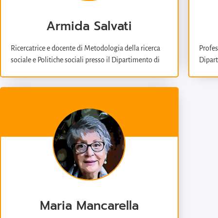
Armida Salvati
Ricercatrice e docente di Metodologia della ricerca
Profes
sociale e Politiche sociali presso il Dipartimento di
Dipart
Scienze politiche dell’Università degli studi di Bari
“Aldo 
Aldo Moro. Per il triennio 21/23 è segretaria della
ricerc
sezione Politica sociale dell’Associazione Italiana di
fellow
Sociologia. Già rappresentante dell’area 14 (Scienze
di Mon
storiche e sociali) presso il Senato Accademico
Barcel
dell’Università “Aldo Moro” di Bari, è attualmente
dottor
componente del collegio dei docenti del Dottorato
riguar
in Scienze delle Relazioni Umane. Le sue ricerche
relazi
riguardano il terzo settore, l’azione collettiva e le
specif
politiche sociali, in particolare il contrasto alla
ricon
povertà.
Maria Mancarella