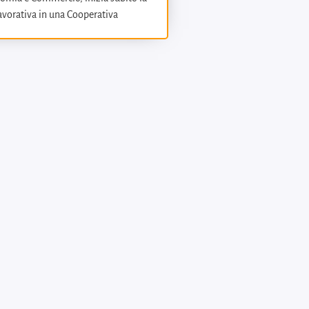
avorativa in una Cooperativa
responsabile dell’ufficio titoli e
cio stampa. Già segretaria di
ivista periodica di settore
l 1997 al 2006 è stata responsabile
n diverse aziende private. Incontra
 dove si occupa di rendicontazione e
i progetti e attività
Negli ultimi anni collabora con
ri Puglia, agenzia per il lavoro,
i gestione finanziaria,
 dell’ufficio gare e appalti.