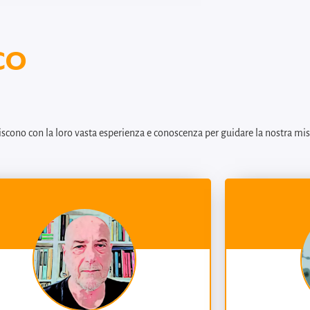
tazione sociale. Tra le sue attività
sionali ci sono anche la promozione di
co
si partecipativi bottom up, la responsabilità
e d’impresa e la valutazione dell’impatto
e, attività queste ultime volte ad
agnare gli enti del terzo settore in processi di
zione del valore generato.
in Meters nel 2021 come collaboratrice, e
iscono con la loro vasta esperienza e conoscenza per guidare la nostra miss
e di diventarne socia, poiché in essa riconosce
zio in cui combinare sperimentazione e
so riflessivo, a servizio del lavoro sociale.