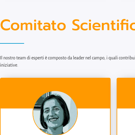
rendicontazione di progetti comunitari. Cura la
proget
gestione amministrativa e fiscale di Meters sin dalla
profes
Comitato Scientifi
sua costituzione.
proces
social
social
accomp
misura
Entra 
Il nostro team di esperti è composto da leader nel campo, i quali contribu
scegli
iniziative.
lo spa
proces