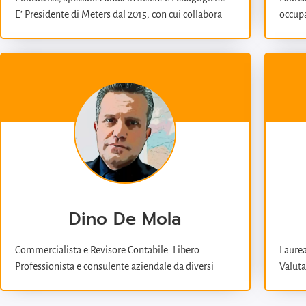
E’ Presidente di Meters dal 2015, con cui collabora
occupa
dal 2006, occupandosi di progettazione, ricerca
ricerc
sociale e progetti di formazione nelle scuole con
civico 
metodologia didattica integrata alla formazione in
attual
aula. Dal 2015 al 2018, in attuazione di progetti
Puglia
regionali, ha coordinato laboratori di sociologia
ricerc
della devianza e della criminalità presso l’IPM di
metodi
Bari. Negli ultimi anni ha collaborato attivamente
formaz
con l’Associazione nazionale Labsus – Laboratorio
anni s
per la sussidiarietà, per la promozione in Puglia dei
trasfo
Patti di Collaborazione per l’Amministrazione
condivisa dei beni comuni. Attualmente è tutrice
volontaria per la tutela di minori stranieri non
Dino De Mola
accompagnati (MSNA) presso il Tribunale per i
Minorenni di Bari.
Commercialista e Revisore Contabile. Libero
Laurea
Professionista e consulente aziendale da diversi
Valuta
anni, si occupa di controllo di gestione,
Dipart
monitoraggio della spesa e supervisione alla
dell’U