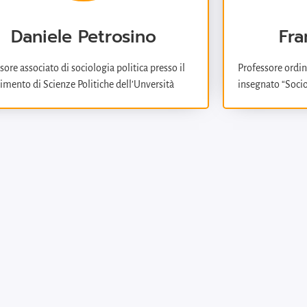
Daniele Petrosino
Fra
sore associato di sociologia politica presso il
Professore ordina
imento di Scienze Politiche dell’Unversità
insegnato “Socio
Moro”di Bari, ha conseguito il dottorato di
lavoro” e “Merca
a in sociologia nel 1987, è stato post-doctoral
Dipartimento di 
 e visiting scholar presso la McGill University
Sociologia all’Un
treal e Visiting scholar presso l’Università di
Sorbona di Parig
lona. Fa parte del collegio dei docenti del
diverse universit
ato in “Scienze Politiche”. Le sue ricerche
Ha tenuto semina
dano i problemi dell’etnonazionalismo, delle
University di Mo
oni etniche e delle migrazioni, con una
di Quilmes a Bu
ica attenzione ai problemi dell’identità e del
diversi comitati 
oscimento.
(ESF).
Ha fatto parte di
riviste scientif
comitato editoria