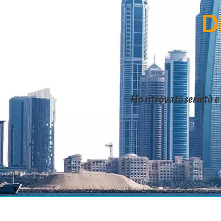
Giuliana Ingellis
D
Giuseppe Fassio
Giuseppe Sapio
Graziella Belloli
Guido Memo
Irene Strazzeri
Marina Mastropierro
Marina Pietroforte
Ho ritrovato serietà e 
Matteo Ratti
Nicola Schingaro
Paola Angarone
Pasquale Florio
Pasquale Varvara
Serena Quarta
Silvia Sabato
Tiziana Mangarella
Vito Peragine