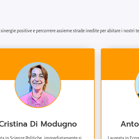
inergie positive e percorrere assieme strade inedite per abitare i nostri te
Cristina Di Modugno
Anto
ta in Scienze Politiche, immediatamente si
Laureata in Econ