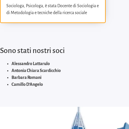
Sociologa, Psicologa, è stata Docente di Sociologia e
di Metodologia e tecniche della ricerca sociale
applicata al servizio sociale presso l’Università del
Salento. Dal 2014 al 2020 è stata Presidente del
Centro Studi Osservatorio Donna dell’Università del
Salento. Dal 2018 è Garante delle persone private
della libertà personale presso il Comune di Lecce. E’
Sono stati nostri soci
autrice o coautrice di numerosi saggi e volumi su: i
cambiamenti del ruolo delle donne nella famiglia e
Alessandro Lattarulo
nel lavoro, la mediazione familiare, la violenza
Antonia Chiara Scardicchio
intrafamiliare, la conciliazione famiglia-lavoro, la
Barbara Romani
povertà.
Camillo D’Angelo
Daniele Petrosino
Domenico Verdoscia
Donatella Di Modugno
Franco Cassano
Franco Chiarello
Gioacchino De Candia