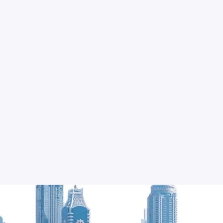
Sociologia”.
Ha pubblicato di
scientifiche ital
prevalentemente
dell’esclusione s
sostenibilità am