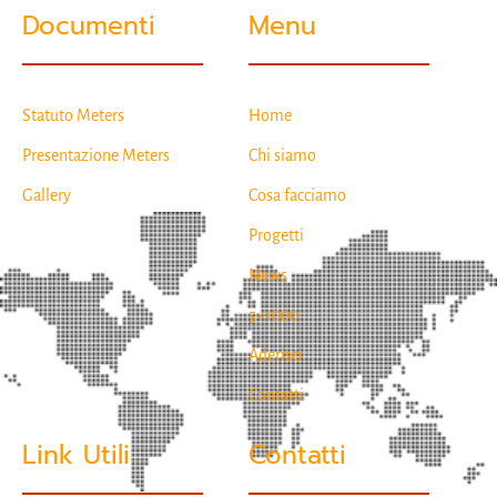
Documenti
Menu
Statuto Meters
Home
Presentazione Meters
Chi siamo
Gallery
Cosa facciamo
Progetti
News
5×1000
Aderisci
Contatti
Link Utili
Contatti